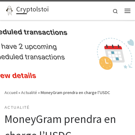
Cryptolstoï
Passer au contenu
Search
Me
Accueil
»
Actualité
»
MoneyGram prendra en charge l’USDC
ACTUALITÉ
MoneyGram prendra en