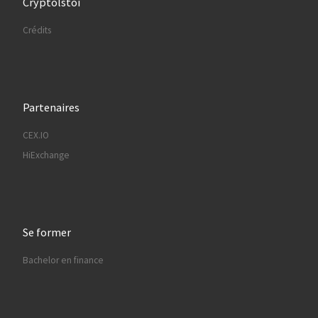
Cryptolstoï
Crédits
Partenaires
CEX.IO
HiExchange
Se former
Bachelor en finance