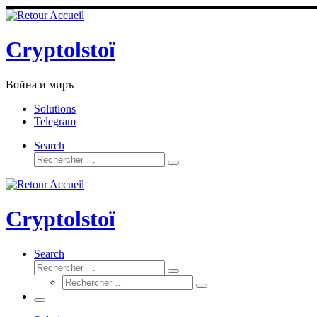
Passer
au
contenu
Cryptolstoï
Война и миръ
Solutions
Telegram
Search
Rechercher
Rechercher
…
Cryptolstoï
Search
Rechercher
Rechercher
Rechercher
…
Rechercher
…
Menu