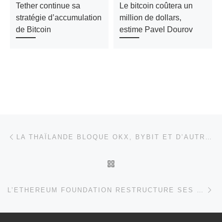
Tether continue sa
Le bitcoin coûtera un
stratégie d’accumulation
million de dollars,
de Bitcoin
estime Pavel Dourov
Parcourir les articles
Article précédent
LA THAÏLANDE BLOQUE OKX, BYBIT ET D’AUTRES
RETOUR À LA LISTE DES
Ar
L’ETHEREUM FOUNDATION RESTRUCTURE SES ÉQUIPES