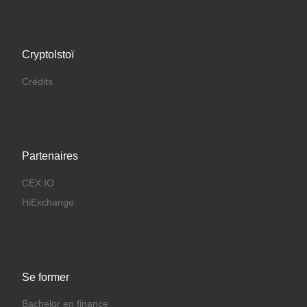
Cryptolstoï
Crédits
Partenaires
CEX.IO
HiExchange
Se former
Bachelor en finance