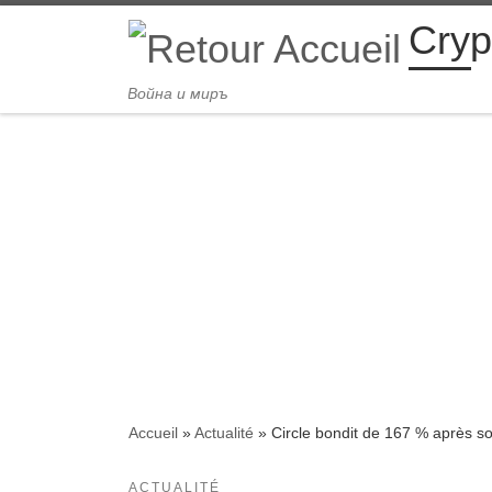
Cryp
Passer au contenu
Война и миръ
Accueil
»
Actualité
»
Circle bondit de 167 % après so
ACTUALITÉ