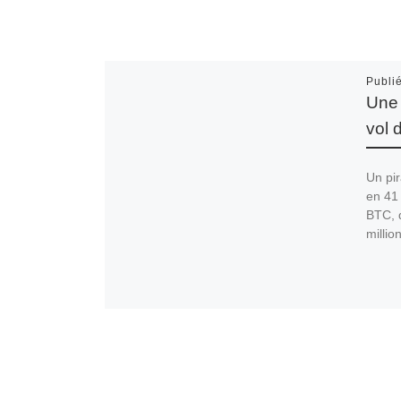
Publi
Une 
vol 
Un pir
en 41
BTC, d
millio