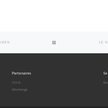
RETOUR À LA LISTE DES
XAMEN
LE 
Partenaires
Se
CEX.IO
Bac
HiExchange