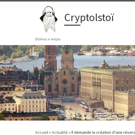
Passer au contenu
Cryptolstoï
Война и миръ
Accueil
»
Actualité
»
Il demande la création d’une réser