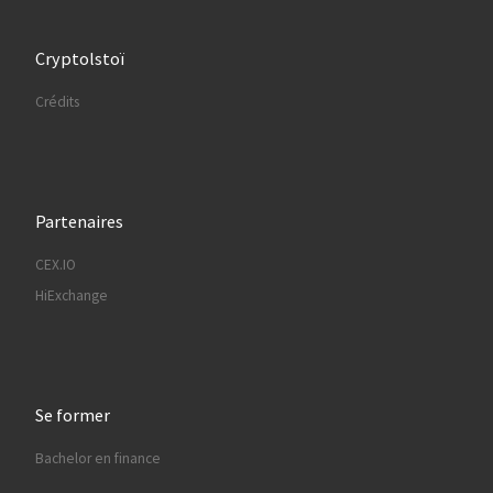
Cryptolstoï
Crédits
Partenaires
CEX.IO
HiExchange
Se former
Bachelor en finance