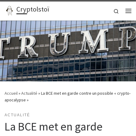
Cryptolstoï
Passer au contenu
Search
Me
Accueil
»
Actualité
»
La BCE met en garde contre un possible « crypto-
apocalypse »
ACTUALITÉ
La BCE met en garde