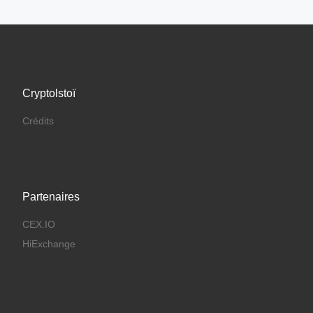
Cryptolstoï
Crédits
Partenaires
CEX.IO
HiExchange