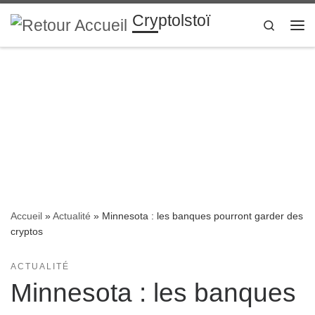
Cryptolstoï
Passer au contenu
Search
Me
Accueil
»
Actualité
»
Minnesota : les banques pourront garder des
cryptos
ACTUALITÉ
Minnesota : les banques