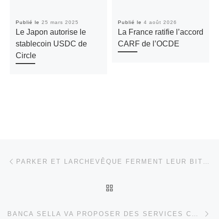
Publié le
25 mars 2025
Publié le
4 août 2026
Le Japon autorise le
La France ratifie l’accord
stablecoin USDC de
CARF de l’OCDE
Circle
Parcourir les articles
Article précédent
PARKER ET LARCHEVÊQUE FERMENT LEUR BITCOIN TREASURY
RETOUR À LA LISTE DES
Ar
BANCA SELLA VA PROPOSER DES SERVICES CRYPTO