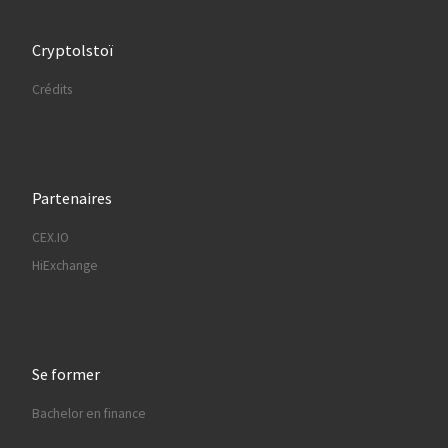
Cryptolstoï
Crédits
Partenaires
CEX.IO
HiExchange
Se former
Bachelor en finance