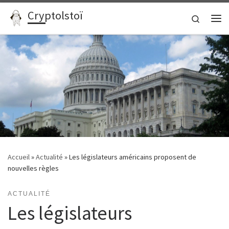
Cryptolstoï
Passer au contenu
Search
Me
Accueil
»
Actualité
»
Les législateurs américains proposent de
nouvelles règles
ACTUALITÉ
Les législateurs