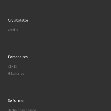
Cryptolstoï
Crédits
Partenaires
CEX.IO
HiExchange
Se former
Bachelor en finance